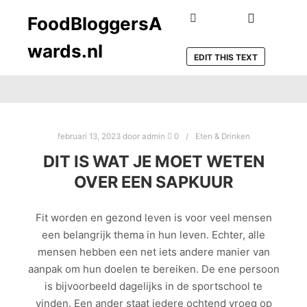
FoodBloggersA
Hoofdmen
Zoeken
wards.nl
EDIT THIS TEXT
februari 13, 2023
door
admin
0
Eten & Drinken
DIT IS WAT JE MOET WETEN
OVER EEN SAPKUUR
Fit worden en gezond leven is voor veel mensen
een belangrijk thema in hun leven. Echter, alle
mensen hebben een net iets andere manier van
aanpak om hun doelen te bereiken. De ene persoon
is bijvoorbeeld dagelijks in de sportschool te
vinden. Een ander staat iedere ochtend vroeg op