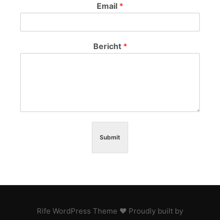
Email
*
Bericht
*
Submit
Rife
WordPress Theme ♥ Proudly built by